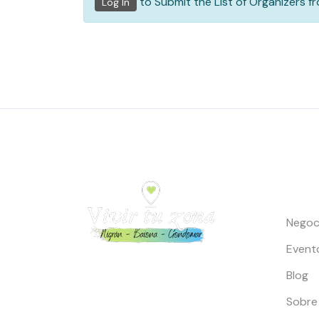
to Submit the List of Organizers f
Log In
Enlac
Negoci
Event
Blog
Toda la información para Vivir y
Sobre
Disfrutar Nigrán, Baiona y