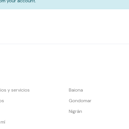
rom your account.
es de interés
Localidades
os y servicios
Baiona
os
Gondomar
Nigrán
 mí