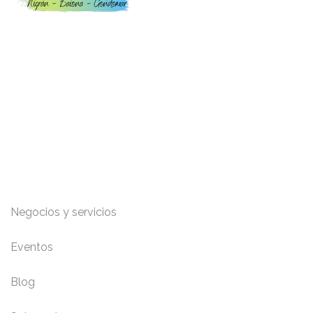
Toda la información para Vivir y Disfrutar Nigrán, Baiona
y Gondomar: Eventos, playas, restaurantes,
alojamientos, servicios y mucho más.
Enlaces de interés
Negocios y servicios
Eventos
Blog